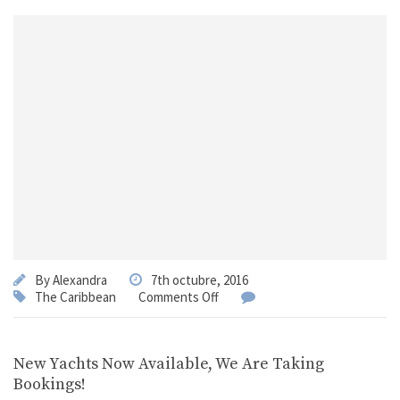
By
Alexandra
7th octubre, 2016
The Caribbean
Comments Off
New Yachts Now Available, We Are Taking
Bookings!