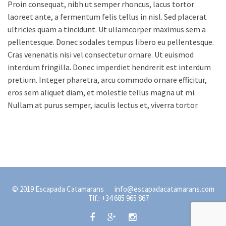
Proin consequat, nibh ut semper rhoncus, lacus tortor
laoreet ante, a fermentum felis tellus in nisl. Sed placerat
ultricies quam a tincidunt. Ut ullamcorper maximus sem a
pellentesque. Donec sodales tempus libero eu pellentesque.
Cras venenatis nisi vel consectetur ornare. Ut euismod
interdum fringilla. Donec imperdiet hendrerit est interdum
pretium. Integer pharetra, arcu commodo ornare efficitur,
eros sem aliquet diam, et molestie tellus magna ut mi.
Nullam at purus semper, iaculis lectus et, viverra tortor.
© 2019 Escapada Catamarans info@escapadacatamarans.com
Tlf.: +34 685 965 867